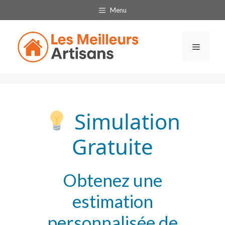
Aller
Menu
au
contenu
Menu
Simulation
Gratuite
Obtenez une
estimation
personnalisée de