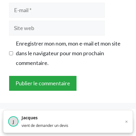
E-
mail
Site
web
Enregistrer mon nom, mon e-mail et mon site
dans le navigateur pour mon prochain
commentaire.
Jacques
×
J
A Propos du Réseau Les Meilleurs Artisans
×
4 209
utilisateurs ce mois-ci
vient de demander un devis