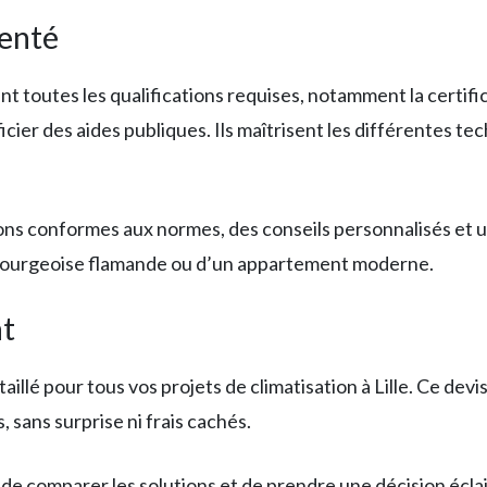
menté
ent toutes les qualifications requises, notamment la cert
ier des aides publiques. Ils maîtrisent les différentes tec
tions conformes aux normes, des conseils personnalisés et 
son bourgeoise flamande ou d’un appartement moderne.
nt
taillé pour tous vos projets de climatisation à Lille. Ce d
, sans surprise ni frais cachés.
comparer les solutions et de prendre une décision éclairé