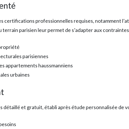
menté
es certifications professionnelles requises, notamment l’a
 terrain parisien leur permet de s’adapter aux contraintes 
propriété
ecturales parisiennes
 des appartements haussmanniens
ales urbaines
nt
étaillé et gratuit, établi après étude personnalisée de v
besoins