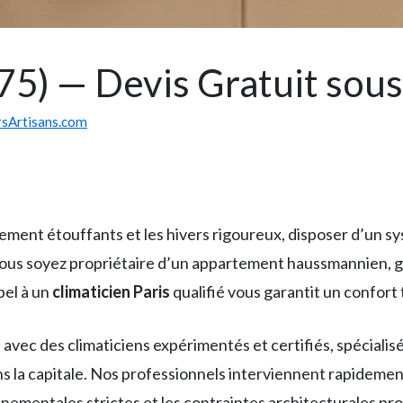
(75) — Devis Gratuit sou
rsArtisans.com
èrement étouffants et les hivers rigoureux, disposer d’un s
ous soyez propriétaire d’un appartement haussmannien, 
pel à un
climaticien Paris
qualifié vous garantit un confort
ec des climaticiens expérimentés et certifiés, spécialisés d
ns la capitale. Nos professionnels interviennent rapideme
ementales strictes et les contraintes architecturales propr