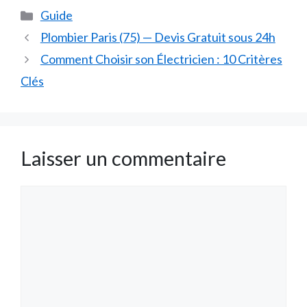
Catégories
Guide
Plombier Paris (75) — Devis Gratuit sous 24h
Comment Choisir son Électricien : 10 Critères
Clés
Laisser un commentaire
Commentaire