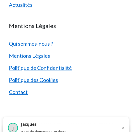
Actualités
Mentions Légales
Qui sommes-nous ?
Mentions Légales
Politique de Confidentialité
Politique des Cookies
Contact
Jacques
© 2026 Les Meilleurs Artisans
• Construit avec
×
J
×
4 209
utilisateurs ce mois-ci
vient de demander un devis