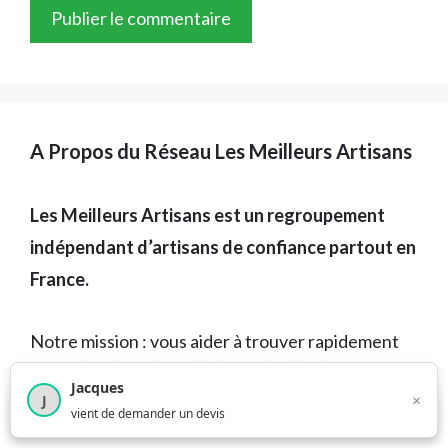
A Propos du Réseau Les Meilleurs Artisans
Les Meilleurs Artisans est un regroupement
indépendant d’artisans de confiance partout en
France.
Notre mission : vous aider à trouver rapidement
un professionnel qualifié, proche de chez vous, au
Jacques
×
J
bon prix, en toute transparence.
×
4 210
utilisateurs ce mois-ci
vient de demander un devis