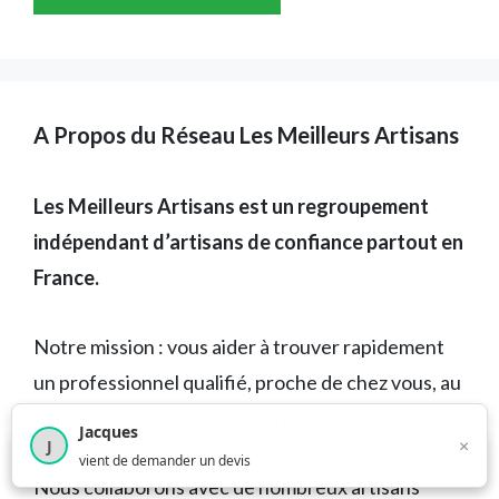
A Propos du Réseau Les Meilleurs Artisans
Les Meilleurs Artisans est un regroupement
indépendant d’artisans de confiance partout en
France.
Notre mission : vous aider à trouver rapidement
un professionnel qualifié, proche de chez vous, au
bon prix, en toute transparence.
Jacques
×
J
×
4 210
utilisateurs ce mois-ci
vient de demander un devis
Nous collaborons avec de nombreux artisans