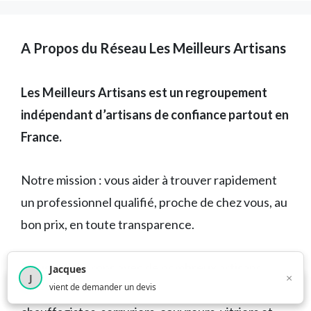
A Propos du Réseau Les Meilleurs Artisans
Les Meilleurs Artisans est un regroupement
indépendant d’artisans de confiance partout en
France.
Notre mission : vous aider à trouver rapidement
un professionnel qualifié, proche de chez vous, au
bon prix, en toute transparence.
Nous collaborons avec de nombreux artisans
Jacques
×
J
×
4 208
utilisateurs ce mois-ci
vient de demander un devis
partenaires — plombiers, électriciens,