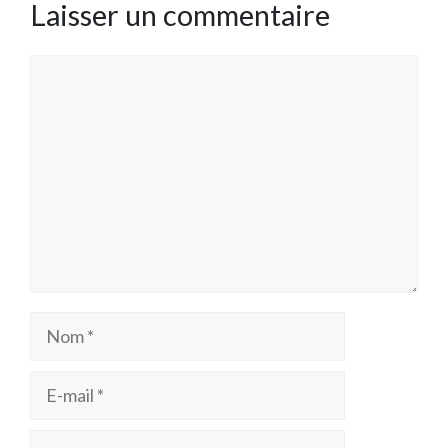
Laisser un commentaire
Commentaire
Nom
E-
mail
Site