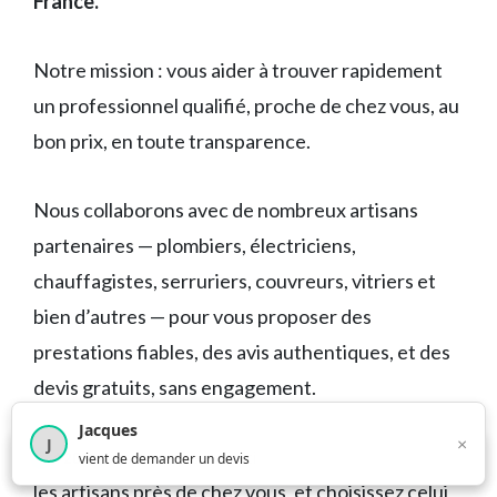
France.
Notre mission : vous aider à trouver rapidement
un professionnel qualifié, proche de chez vous, au
bon prix, en toute transparence.
Nous collaborons avec de nombreux artisans
partenaires — plombiers, électriciens,
chauffagistes, serruriers, couvreurs, vitriers et
bien d’autres — pour vous proposer des
prestations fiables, des avis authentiques, et des
devis gratuits, sans engagement.
Jacques
×
J
Parcourez les profils en toute liberté, comparez
×
4 210
utilisateurs ce mois-ci
vient de demander un devis
les artisans près de chez vous, et choisissez celui