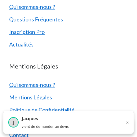
Qui sommes-nous ?
Questions Fréquentes
Inscription Pro
Actualités
Mentions Légales
Qui sommes-nous ?
Mentions Légales
Politique de Confidentialité
Jacques
Politique des Cookies
×
J
×
4 210
utilisateurs ce mois-ci
vient de demander un devis
Contact