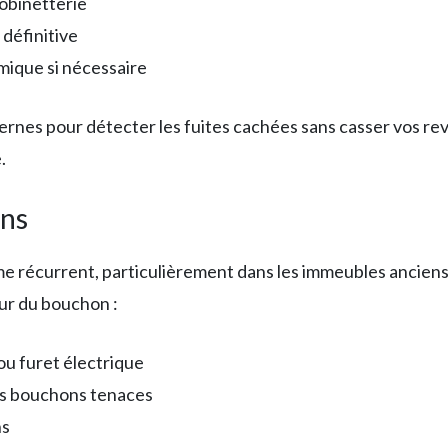
robinetterie
définitive
mique si nécessaire
nes pour détecter les fuites cachées sans casser vos rev
.
ons
me récurrent, particulièrement dans les immeubles ancien
eur du bouchon :
u furet électrique
es bouchons tenaces
ns