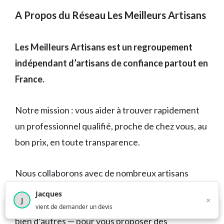
A Propos du Réseau Les Meilleurs Artisans
Les Meilleurs Artisans est un regroupement
indépendant d’artisans de confiance partout en
France.
Notre mission : vous aider à trouver rapidement
un professionnel qualifié, proche de chez vous, au
bon prix, en toute transparence.
Nous collaborons avec de nombreux artisans
partenaires — plombiers, électriciens,
Jacques
×
J
chauffagistes, serruriers, couvreurs, vitriers et
×
4 208
utilisateurs ce mois-ci
vient de demander un devis
bien d’autres — pour vous proposer des