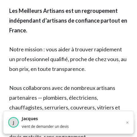
Les Meilleurs Artisans est un regroupement
indépendant d’artisans de confiance partout en
France.
Notre mission : vous aider à trouver rapidement
un professionnel qualifié, proche de chez vous, au
bon prix, en toute transparence.
Nous collaborons avec de nombreux artisans
partenaires — plombiers, électriciens,
chauffagistes, serruriers, couvreurs, vitriers et
bien d’autres — pour vous proposer des
Jacques
×
J
×
4 209
utilisateurs ce mois-ci
prestations fiables, des avis authentiques, et des
vient de demander un devis
devis gratuits, sans engagement.